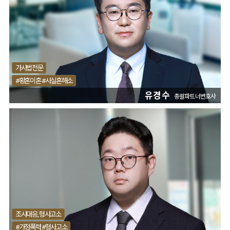
가사법전문
#황혼이혼 #사실혼해소
유경수
총괄파트너변호사
조사대응, 형사고소
#가정폭력 #형사고소