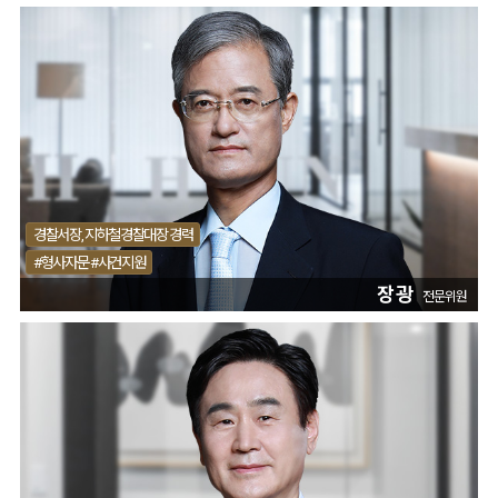
경찰서장, 지하철경찰대장 경력
#형사자문 #사건지원
장광
전문위원