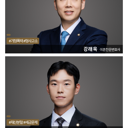
#가정폭력 #형사고소
강래욱
이혼전문변호사
#재산분할 #세금문제