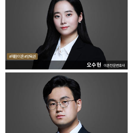
#재판이혼 #양육권
오수현
이혼전문변호사