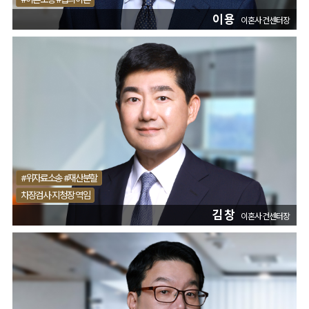
이용
이혼사건센터장
#위자료소송 #재산분할
차장검사·지청장 역임
김창
이혼사건센터장