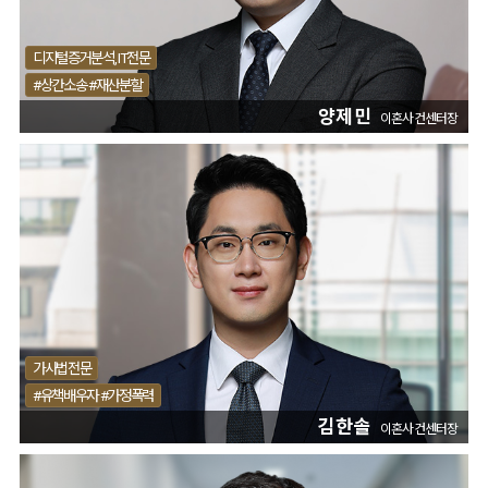
디지털증거분석, IT전문
#상간소송 #재산분할
양제민
이혼사건센터장
가사법전문
#유책배우자 #가정폭력
김한솔
이혼사건센터장