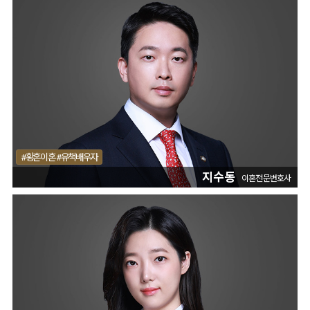
#황혼이혼 #유책배우자
지수동
이혼전문변호사