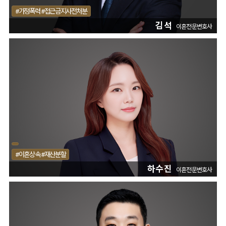
#가정폭력 #접근금지사전처분
김석
이혼전문변호사
#이혼상속 #재산분할
하수진
이혼전문변호사