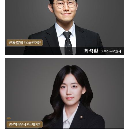
#재산분할 #소유권이전
최석환
이혼전문변호사
#유책배우자 #국제이혼