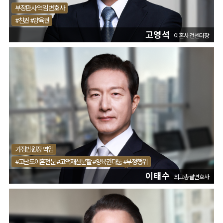
부장판사 역임 변호사
#친권 #양육권
고영석
이혼사건센터장
가정법원장 역임
#고난도이혼전문 #고액재산분할 #양육권다툼 #부정행위
이태수
최고총괄변호사