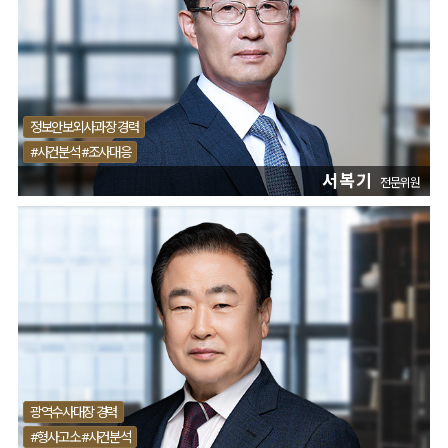
정보안보외사과장 경력
#사건분석 #조사대응
서복기
전문위원
광역수사대장 경력
#형사고소 #사건분석