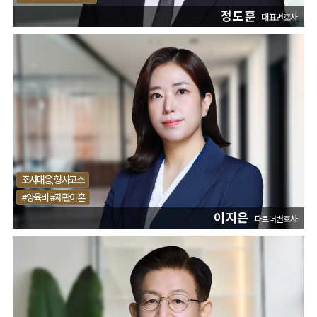
정도훈
대표변호사
조사대응, 형사고소
#양육비 #재판이혼
이지은
파트너변호사