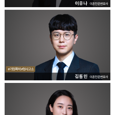
이유나
이혼전문변호사
#가정폭력 #형사고소
김동민
이혼전문변호사