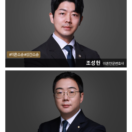
#이혼소송 #상간소송
조성헌
이혼전문변호사