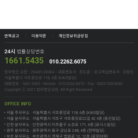
면책공고
이용약관
개인정보취급방침
24시
법률상담번호
1661.5435
010.2262.6075
법무법인 오현
264-81-33064
대표변호사 : 정도훈
광고책임변호사 : 김동민
서울특별시 서초중앙로 118, 6층 (KAIS빌딩)
대표번호 : 1661-5435
Mobile : 010-2262-6075
Fax : 0505-700-0040
Copyright ⓒ 2021 법무법인오현. All Right Reserved.
OFFICE INFO
서울 주사무소 : 서울특별시 서초중앙로 118, 6층 (KAIS빌딩)
서울 분사무소 : 서울특별시 서초구 서초중앙로22길 42 4층 (동진빌딩)
인천 분사무소 : 인천광역시 미추홀구 소성로 171, 6층 (로시스빌딩)
광주 분사무소 : 광주광역시 동구 금남로 248, 4층 (천하빌딩)
부산 분사무소 : 부산광역시 연제구 법원로 12, 12층 (로윈타워)