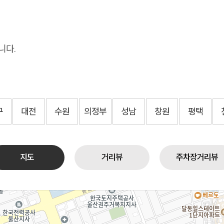
니다.
구
대전
수원
의정부
성남
창원
평택
지도
거리뷰
주차장거리뷰