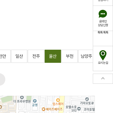
상담하기
온라인
상담신청
톡톡
톡톡
천안
일산
전주
울산
부천
남양주
오시는길