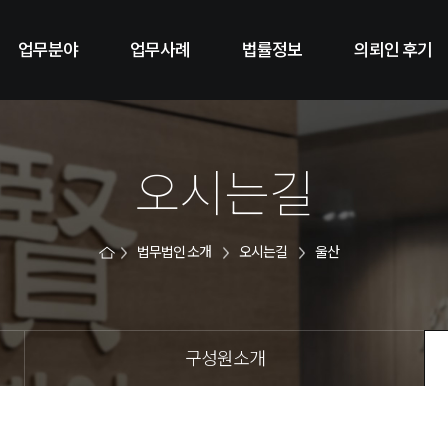
업무분야
업무사례
법률정보
의뢰인 후기
오시는길
법무법인 소개
오시는길
울산
구성원소개