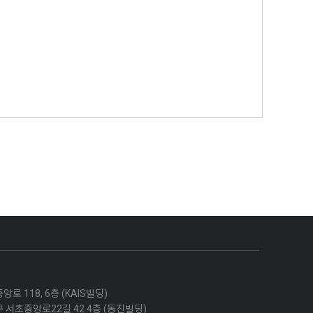
 118, 6층 (KAIS빌딩)
 서초중앙로22길 42 4층 (동진빌딩)