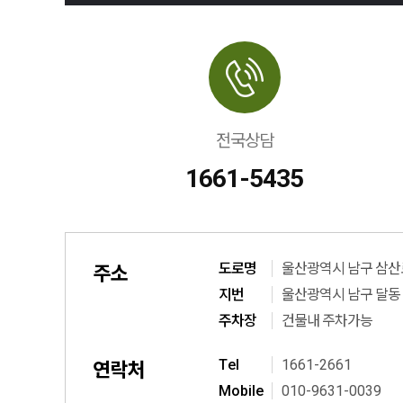
전국상담
1661-5435
도로명
울산광역시 남구 삼산로
주소
지번
울산광역시 남구 달동 1
주차장
건물내 주차가능
T
el
1661-2661
연락처
M
obile
010-9631-0039