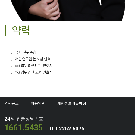
약력
국회 실무수습
재판연구원 본시험 합격
前) 법무법인 태하 변호사
現) 법무법인 오현 변호사
면책공고
이용약관
개인정보취급방침
24시
법률상담번호
1661.5435
010.2262.6075