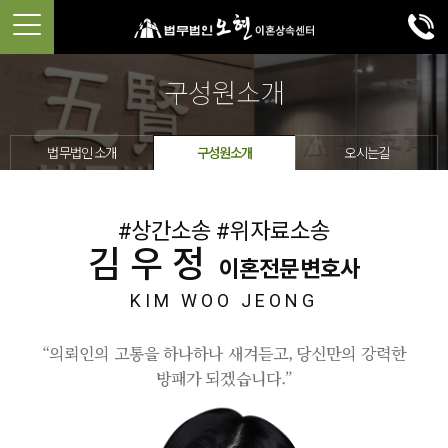
구성원소개
법무법인 소개
구성원소개
오시는길
#상간소송 #위자료소송
김우정
이혼전문변호사
KIM WOO JEONG
“의뢰인의 고통을 하나하나 새겨듣고, 당신만의 강력한
방패가 되겠습니다.”