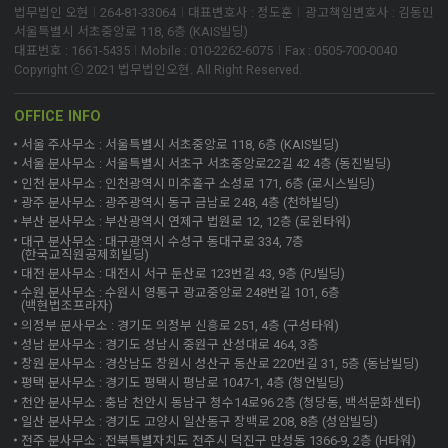
법무법인 오현
264-81-33064
대표변호사 : 정도훈
광고책임변호사 : 김동민
서울특별시 서초중앙로 118, 6층 (KAIS빌딩)
대표번호 : 1661-5435
Mobile : 010-2262-6075
Fax : 0505-700-0040
Copyright ⓒ 2021 법무법인오현. All Right Reserved.
OFFICE INFO
서울 주사무소 : 서울특별시 서초중앙로 118, 6층 (KAIS빌딩)
서울 분사무소 : 서울특별시 서초구 서초중앙로22길 42 4층 (동진빌딩)
인천 분사무소 : 인천광역시 미추홀구 소성로 171, 6층 (로시스빌딩)
광주 분사무소 : 광주광역시 동구 금남로 248, 4층 (천하빌딩)
부산 분사무소 : 부산광역시 연제구 법원로 12, 12층 (로윈타워)
대구 분사무소 : 대구광역시 수성구 동대구로 334, 7층
(한국교직원공제회빌딩)
대전 분사무소 : 대전시 서구 둔산로 123번길 43, 9층 (PJ빌딩)
수원 분사무소 : 수원시 영통구 광교중앙로 248번길 101, 6층
(백현법조프라자)
의정부 분사무소 : 경기도 의정부 신흥로 251, 4층 (구성타워)
성남 분사무소 : 경기도 성남시 중원구 산성대로 464, 3층
창원 분사무소 : 경상남도 창원시 성산구 동산로 220번길 31, 5층 (동남빌딩)
평택 분사무소 : 경기도 평택시 평남로 1047-1, 4층 (청언빌딩)
천안 분사무소 : 충남 천안시 동남구 청수14로96 2층 (청당동, 백석문화센터)
일산 분사무소 : 경기도 고양시 일산동구 장백로 208, 8층 (성암빌딩)
전주 분사무소 : 전북특별자치도 전주시 덕진구 만성동 1366-9, 2층 (H타워)