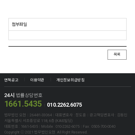
첨부파일
목록
면책공고
이용약관
개인정보취급방침
24시
법률상담번호
1661.5435
010.2262.6075
법무법인 오현
264-81-33064
대표변호사 : 정도훈
광고책임변호사 : 김동민
서울특별시 서초중앙로 118, 6층 (KAIS빌딩)
대표번호 : 1661-5435
Mobile : 010-2262-6075
Fax : 0505-700-0040
Copyright ⓒ 2021 법무법인오현. All Right Reserved.