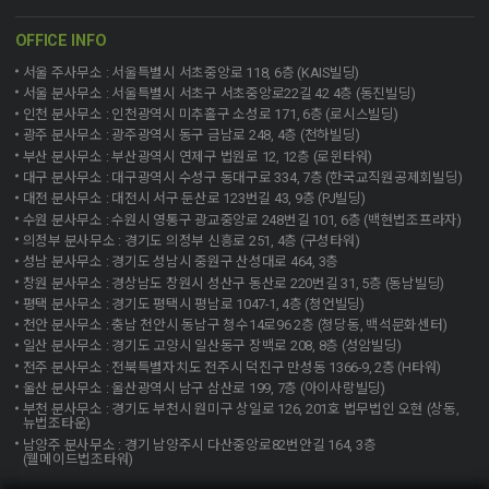
OFFICE INFO
서울 주사무소 : 서울특별시 서초중앙로 118, 6층 (KAIS빌딩)
서울 분사무소 : 서울특별시 서초구 서초중앙로22길 42 4층 (동진빌딩)
인천 분사무소 : 인천광역시 미추홀구 소성로 171, 6층 (로시스빌딩)
광주 분사무소 : 광주광역시 동구 금남로 248, 4층 (천하빌딩)
부산 분사무소 : 부산광역시 연제구 법원로 12, 12층 (로윈타워)
대구 분사무소 : 대구광역시 수성구 동대구로 334, 7층 (한국교직원공제회빌딩)
대전 분사무소 : 대전시 서구 둔산로 123번길 43, 9층 (PJ빌딩)
수원 분사무소 : 수원시 영통구 광교중앙로 248번길 101, 6층 (백현법조프라자)
의정부 분사무소 : 경기도 의정부 신흥로 251, 4층 (구성타워)
성남 분사무소 : 경기도 성남시 중원구 산성대로 464, 3층
창원 분사무소 : 경상남도 창원시 성산구 동산로 220번길 31, 5층 (동남빌딩)
평택 분사무소 : 경기도 평택시 평남로 1047-1, 4층 (청언빌딩)
천안 분사무소 : 충남 천안시 동남구 청수14로96 2층 (청당동, 백석문화센터)
일산 분사무소 : 경기도 고양시 일산동구 장백로 208, 8층 (성암빌딩)
전주 분사무소 : 전북특별자치도 전주시 덕진구 만성동 1366-9, 2층 (H타워)
울산 분사무소 : 울산광역시 남구 삼산로 199, 7층 (아이사랑빌딩)
부천 분사무소 : 경기도 부천시 원미구 상일로 126, 201호 법무법인 오현 (상동,
뉴법조타운)
남양주 분사무소 : 경기 남양주시 다산중앙로82번안길 164, 3층
(웰메이드법조타워)