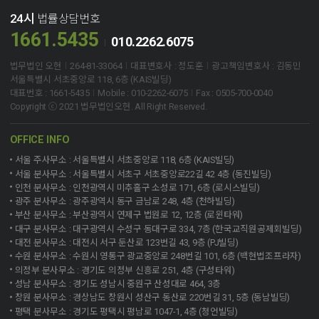
24시
법률상담번호
1661.5435
010.2262.6075
법무법인 오현
264-81-33064
대표변호사 : 정도훈
광고책임변호사 : 김동민
서울특별시 서초중앙로 118, 6층 (KAIS빌딩)
대표번호 : 1661-5435
Mobile : 010-2262-6075
Fax : 0505-700-0040
Copyright ⓒ 2021 법무법인오현. All Right Reserved.
OFFICE INFO
서울 주사무소 : 서울특별시 서초중앙로 118, 6층 (KAIS빌딩)
서울 분사무소 : 서울특별시 서초구 서초중앙로22길 42 4층 (동진빌딩)
인천 분사무소 : 인천광역시 미추홀구 소성로 171, 6층 (로시스빌딩)
광주 분사무소 : 광주광역시 동구 금남로 248, 4층 (천하빌딩)
부산 분사무소 : 부산광역시 연제구 법원로 12, 12층 (로윈타워)
대구 분사무소 : 대구광역시 수성구 동대구로 334, 7층 (한국교직원공제회빌딩)
대전 분사무소 : 대전시 서구 둔산로 123번길 43, 9층 (PJ빌딩)
수원 분사무소 : 수원시 영통구 광교중앙로 248번길 101, 6층 (백현법조프라자)
의정부 분사무소 : 경기도 의정부 신흥로 251, 4층 (구성타워)
성남 분사무소 : 경기도 성남시 중원구 산성대로 464, 3층
창원 분사무소 : 경상남도 창원시 성산구 동산로 220번길 31, 5층 (동남빌딩)
평택 분사무소 : 경기도 평택시 평남로 1047-1, 4층 (청언빌딩)