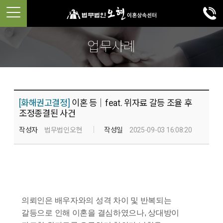
업무사례
[화해권고결정]
이혼 등│feat. 위자료 갈등 조율 후
조정종결된 사건
작성자
법무법인오현
작성일
2025-09-03 16:08:20
의뢰인은 배우자와의 성격 차이 및 반복되는
갈등으로 인해 이혼을 결심하였으나, 상대방이